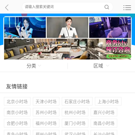
分类
区域
友情链接
北京小时场
天津小时场
石家庄小时场
上海小时场
南京小时场
苏州小时场
杭州小时场
嘉兴小时场
合肥小时场
福州小时场
厦门小时场
南昌小时场
青岛小时场
郑州小时场
武汉小时场
长沙小时场